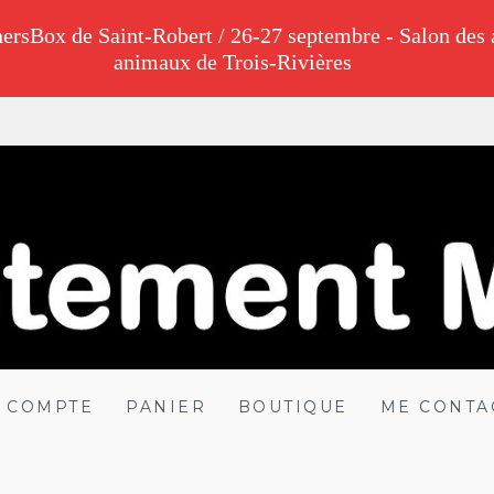
ersBox de Saint-Robert / 26-27 septembre - Salon des 
animaux de Trois-Rivières
ALADE
 COMPTE
PANIER
BOUTIQUE
ME CONTA