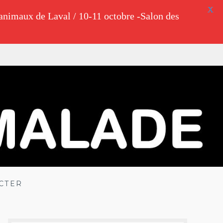
X
animaux de Laval / 10-11 octobre -Salon des
CTER