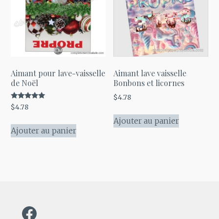
Aimant pour lave-vaisselle
Aimant lave vaisselle
de Noël
Bonbons et licornes
$
4.78
Note
$
4.78
5.00
sur 5
Ajouter au panier
Ajouter au panier
Facebook