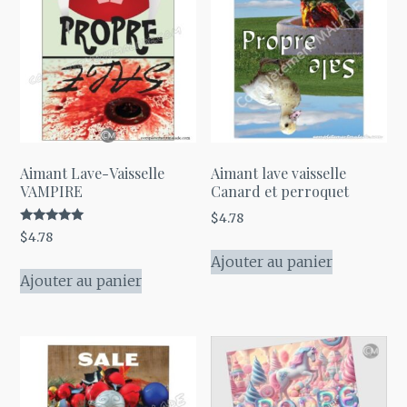
Les
options
peuvent
être
choisies
sur
la
Aimant Lave-Vaisselle
Aimant lave vaisselle
page
VAMPIRE
Canard et perroquet
du
$
4.78
Note
$
4.78
produit
5.00
sur 5
Ajouter au panier
Ajouter au panier