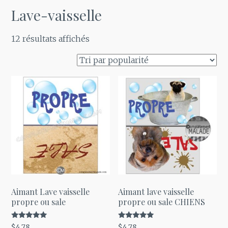
Lave-vaisselle
Trié
12 résultats affichés
par
popularité
Aimant Lave vaisselle
Aimant lave vaisselle
propre ou sale
propre ou sale CHIENS
Note
Note
$
4.78
$
4.78