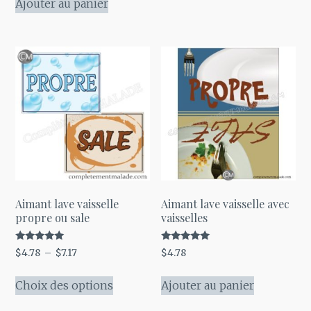
Ajouter au panier
a
plusieurs
variations
Les
options
peuvent
être
choisies
sur
la
page
Aimant lave vaisselle
Aimant lave vaisselle avec
propre ou sale
vaisselles
du
produit
Note
Note
Plage
$
4.78
–
$
7.17
$
4.78
5.00
5.00
de
sur 5
sur 5
Ce
prix :
Choix des options
Ajouter au panier
produit
$4.78