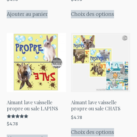
5.00
5.00
sur 5
sur 5
Ce
Ajouter au panier
Choix des options
produit
a
plusieurs
variations
Les
options
peuvent
être
choisies
sur
la
Aimant lave vaisselle
Aimant lave vaisselle
page
propre ou sale LAPINS
propre ou sale CHATS
du
$
4.78
Note
$
4.78
produit
Ce
5.00
sur 5
Choix des options
produit