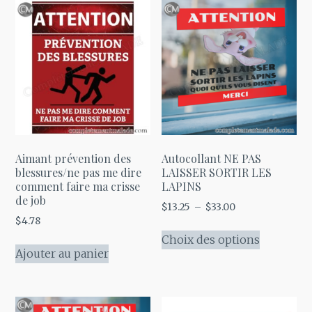
plusieurs
$33.00
Les
variations.
options
Les
peuvent
options
être
peuvent
choisies
être
sur
choisies
la
sur
page
la
Aimant prévention des
Autocollant NE PAS
du
page
blessures/ne pas me dire
LAISSER SORTIR LES
produit
comment faire ma crisse
LAPINS
du
de job
Plage
$
13.25
–
$
33.00
produit
$
4.78
de
Ce
prix :
Choix des options
produit
Ajouter au panier
$13.25
a
à
plusieurs
$33.00
variations