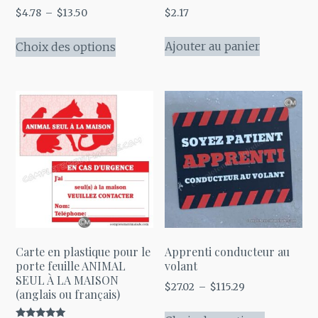
Note
Plage
$
2.17
$
4.78
–
$
13.50
4.71
de
sur 5
Ce
prix :
Ajouter au panier
Choix des options
produit
$4.78
a
à
plusieurs
$13.50
variations.
Les
options
peuvent
être
choisies
sur
la
Carte en plastique pour le
Apprenti conducteur au
page
porte feuille ANIMAL
volant
SEUL À LA MAISON
du
Plage
$
27.02
–
$
115.29
(anglais ou français)
produit
de
Ce