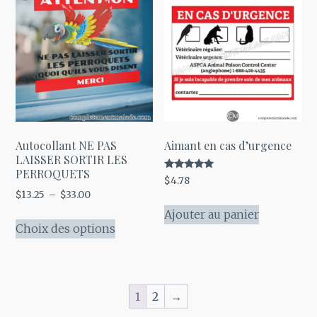
Les
options
peuvent
être
choisies
sur
la
page
Autocollant NE PAS
Aimant en cas d’urgence
LAISSER SORTIR LES
du
PERROQUETS
Note
$
4.78
produit
5.00
Plage
$
13.25
–
$
33.00
sur 5
de
Ajouter au panier
Ce
prix :
Choix des options
produit
$13.25
a
à
plusieurs
$33.00
variations.
1
2
→
Les