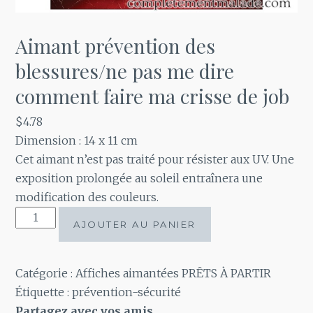
Aimant prévention des
blessures/ne pas me dire
comment faire ma crisse de job
$
4.78
Dimension : 14 x 11 cm
Cet aimant n’est pas traité pour résister aux UV. Une
exposition prolongée au soleil entraînera une
modification des couleurs.
quantité
AJOUTER AU PANIER
de
Aimant
prévention
Catégorie :
Affiches aimantées PRÊTS À PARTIR
des
Étiquette :
prévention-sécurité
blessures/ne
Partagez avec vos amis.