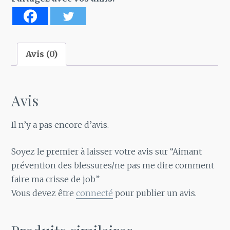
pas
me
dire
comment
Avis (0)
faire
ma
crisse
Avis
de
job
Il n’y a pas encore d’avis.
Soyez le premier à laisser votre avis sur “Aimant
prévention des blessures/ne pas me dire comment
faire ma crisse de job”
Vous devez être
connecté
pour publier un avis.