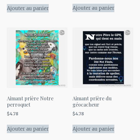
prix
prix
prix
prix
initial
actuel
initial
actuel
Ajouter au panier
Ajouter au panier
était :
est :
était :
est :
$4.78.
$3.82.
$4.78.
$3.82.
Aimant prière Notre
Aimant prière du
perroquet
géocacheur
$
4.78
$
4.78
Ajouter au panier
Ajouter au panier