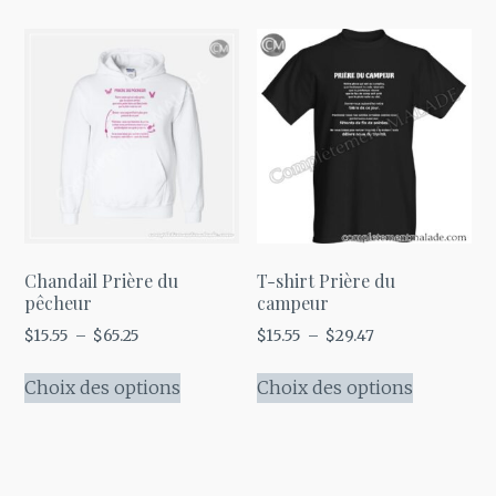
Chandail Prière du
T-shirt Prière du
pêcheur
campeur
Plage
Plage
$
15.55
–
$
65.25
$
15.55
–
$
29.47
de
de
Ce
Ce
prix :
prix :
Choix des options
Choix des options
produit
produit
$15.55
$15.55
a
a
à
à
plusieurs
plusieurs
$65.25
$29.47
variations.
variations