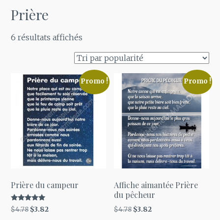
Prière
Trié
6 résultats affichés
par
popularité
Promo !
Promo !
Prière du campeur
Affiche aimantée Prière
du pêcheur
Note
Le
Le
Le
Le
$
4.78
$
3.82
$
4.78
$
3.82
5.00
sur 5