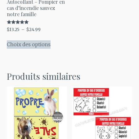
Autocollant – Pompier en
cas d’incendie sauvez
notre famille
Note
Plage
$
13.25
–
$
24.99
5.00
de
sur 5
Ce
prix :
Choix des options
produit
$13.25
a
à
plusieurs
$24.99
variations.
Produits similaires
Les
options
peuvent
être
choisies
sur
la