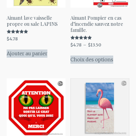
page
du
produit
Aimant lave vaisselle
Aimant Pompier en cas
propre ou sale LAPINS
d’incendie sauvez notre
famille.
Note
$
4.78
5.00
Note
Plage
$
4.78
–
$
13.50
sur 5
4.71
de
sur 5
Ajouter au panier
Ce
prix :
Choix des options
produit
$4.78
a
à
plusieurs
$13.50
variations
Les
options
peuvent
être
choisies