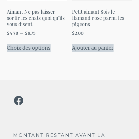
sur
la
Aimant Ne pas laisser
Petit aimant Sois le
page
sortir les chats quoi qu’ils
flamand rose parmi les
vous disent
pigeons
du
Plage
$
4.78
–
$
8.75
$
2.00
produit
de
Ce
prix :
Choix des options
Ajouter au panier
produit
$4.78
a
à
plusieurs
$8.75
variations.
Les
options
Facebook
peuvent
être
choisies
sur
la
MONTANT RESTANT AVANT LA