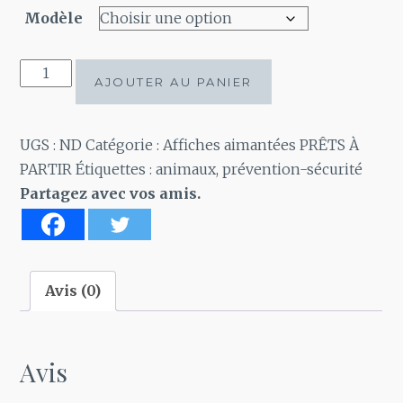
Modèle
quantité
AJOUTER AU PANIER
de
Aimant
LA
UGS :
ND
Catégorie :
Affiches aimantées PRÊTS À
PORTE!
PARTIR
Étiquettes :
animaux
,
prévention-sécurité
Partagez avec vos amis.
Avis (0)
Avis