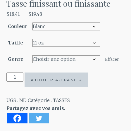
Tasse finissant ou finissante
Plage
$
18.41
–
$
19.48
de
Couleur
prix :
$18.41
Taille
à
$19.48
Genre
Effacer
quantité
AJOUTER AU PANIER
de
Tasse
finissant
UGS :
ND
Catégorie :
TASSES
ou
Partagez avec vos amis.
finissante