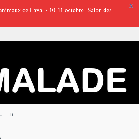
X
animaux de Laval / 10-11 octobre -Salon des
CTER
.