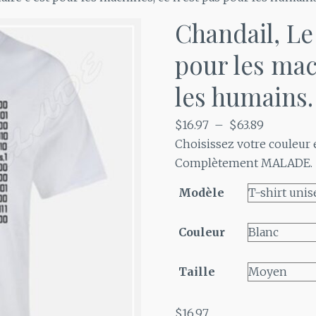
Chandail, Le
pour les mac
les humains.
Plage
$
16.97
–
$
63.89
de
Choisissez votre couleur
prix :
Complètement MALADE.
$16.97
Modèle
à
$63.89
Couleur
Taille
$
16.97