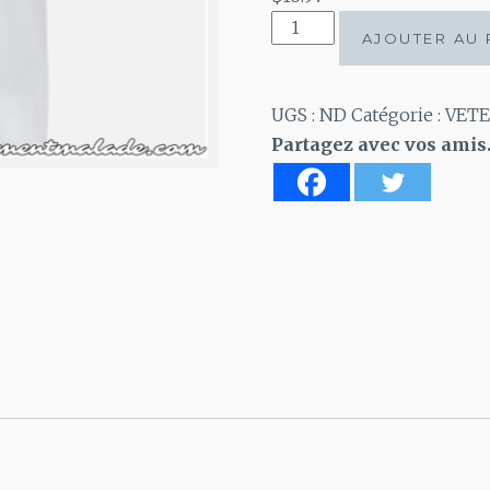
quantité
AJOUTER AU 
de
Chandail,
Le
UGS :
ND
Catégorie :
VET
système
Partagez avec vos amis
binaire
c'est
pour
les
machines,
ce
n'est
pas
pour
les
humains.