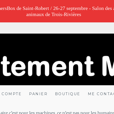
ersBox de Saint-Robert / 26-27 septembre - Salon des 
animaux de Trois-Rivières
ALADE
 COMPTE
PANIER
BOUTIQUE
ME CONTA
aire c’est pour les machines, ce n’est pas pour les humains