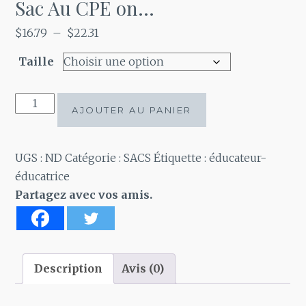
Sac Au CPE on…
Plage
$
16.79
–
$
22.31
de
Taille
prix :
$16.79
quantité
à
AJOUTER AU PANIER
de
$22.31
Sac
Au
UGS :
ND
Catégorie :
SACS
Étiquette :
éducateur-
CPE
éducatrice
on...
Partagez avec vos amis.
Description
Avis (0)