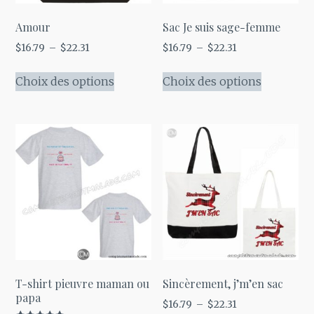
Amour
Sac Je suis sage-femme
Plage
Plage
$
16.79
–
$
22.31
$
16.79
–
$
22.31
de
de
Ce
Ce
prix :
prix :
Choix des options
Choix des options
produit
produit
$16.79
$16.79
a
a
à
à
plusieurs
plusieurs
$22.31
$22.31
variations.
variations
Les
Les
options
options
peuvent
peuvent
être
être
choisies
choisies
sur
sur
la
la
T-shirt pieuvre maman ou
Sincèrement, j’m’en sac
page
page
papa
Plage
$
16.79
–
$
22.31