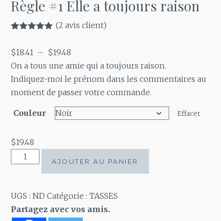
Règle #1 Elle a toujours raison
(
2
avis client)
Noté
2
5.00
sur 5
Plage
$
18.41
–
$
19.48
basé sur
notations
de
On a tous une amie qui a toujours raison.
client
prix :
Indiquez-moi le prénom dans les commentaires au
$18.41
moment de passer votre commande.
à
Couleur
Effacer
$19.48
$
19.48
quantité
AJOUTER AU PANIER
de
Règle
#1
UGS :
ND
Catégorie :
TASSES
Elle
Partagez avec vos amis.