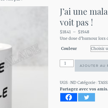
J’ai une mala
voit pas !
Plage
$
18.41
–
$
19.48
de
Une dose d’humour lors 
prix :
Couleur
$18.41
à
quantité
$19.48
AJOUTER AU 
de
J'ai
une
UGS :
ND
Catégorie :
TASS
maladie
Partagez avec vos amis
invisible
et
ça