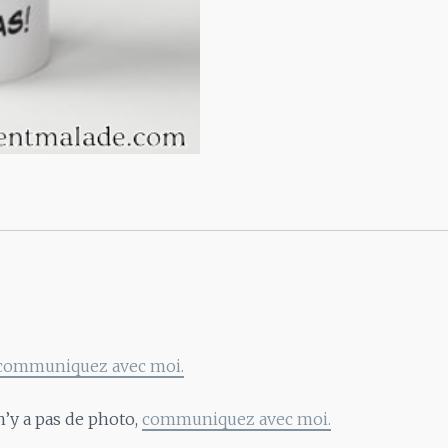
se
voit
pas
!
communiquez avec moi.
n’y a pas de photo,
communiquez avec moi.