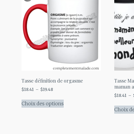
Tasse définition de orgasme
Tasse Ma
maman a
Plage
$
18.41
–
$
19.48
$
18.41
–
de
Ce
prix :
Choix des options
produit
Choix d
$18.41
a
à
plusieurs
$19.48
variations.