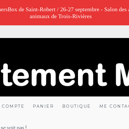
ersBox de Saint-Robert / 26-27 septembre - Salon des 
animaux de Trois-Rivières
ALADE
 COMPTE
PANIER
BOUTIQUE
ME CONTA
se voit pas !