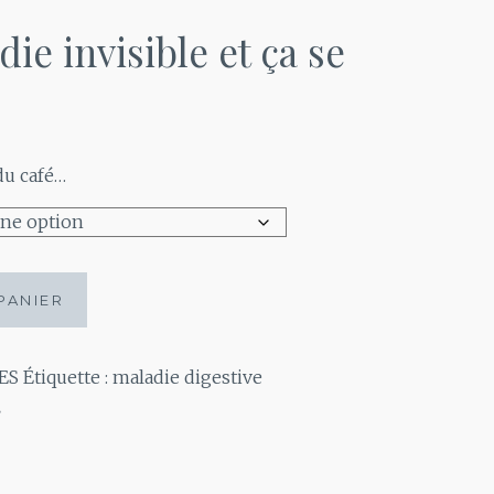
die invisible et ça se
du café…
PANIER
ES
Étiquette :
maladie digestive
.