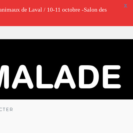
X
animaux de Laval / 10-11 octobre -Salon des
CTER