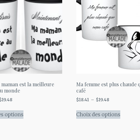
 maman est la meilleure
Ma femme est plus chaude 
u monde
café
Plage
Plage
$
19.48
$
18.41
–
$
19.48
de
de
Ce
Ce
prix :
prix :
es options
Choix des options
produit
produit
$18.41
$18.41
a
a
à
à
plusieurs
plusieu
$19.48
$19.48