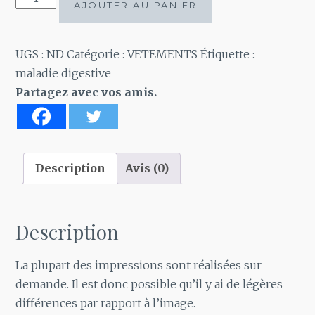
AJOUTER AU PANIER
de
J'ai
la
UGS :
ND
Catégorie :
VETEMENTS
Étiquette :
maladie
maladie digestive
de
Partagez avec vos amis.
CROHN
pas
la
maladie
Description
Avis (0)
du
crâne.
Description
La plupart des impressions sont réalisées sur
demande. Il est donc possible qu’il y ai de légères
différences par rapport à l’image.