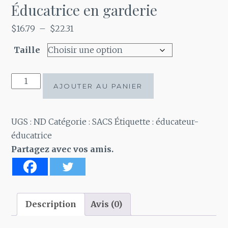
Éducatrice en garderie
Plage
$
16.79
–
$
22.31
de
Taille
prix :
$16.79
quantité
à
AJOUTER AU PANIER
de
$22.31
Éducatrice
en
UGS :
ND
Catégorie :
SACS
Étiquette :
éducateur-
garderie
éducatrice
Partagez avec vos amis.
Description
Avis (0)