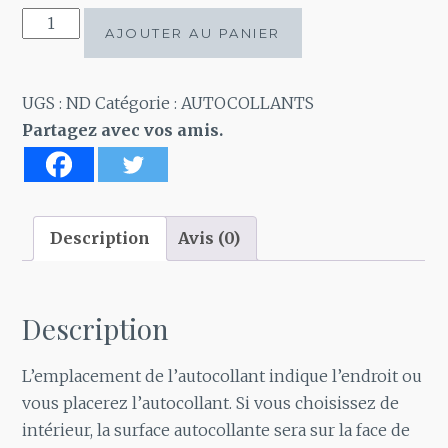
quantité
AJOUTER AU PANIER
de
Autocollant
Prends
UGS :
ND
Catégorie :
AUTOCOLLANTS
la
Partagez avec vos amis.
piste
cyclable
pis
débarrasse
Description
Avis (0)
Description
L’emplacement de l’autocollant indique l’endroit ou
vous placerez l’autocollant. Si vous choisissez de
intérieur, la surface autocollante sera sur la face de