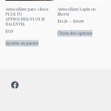
sur
la
la
Autocollant pare-chocs
Autocollant Lapin en
page
page
PLUS TU
liberté
APPROCHES/PLUS JE
du
du
Plage
$
13.25
–
$
33.00
RALENTIS
produit
produit
de
Ce
$
7.25
prix :
Choix des options
produit
$13.25
a
Ajouter au panier
à
plusieurs
$33.00
variations
Les
options
peuvent
Facebook
être
choisies
sur
la
page