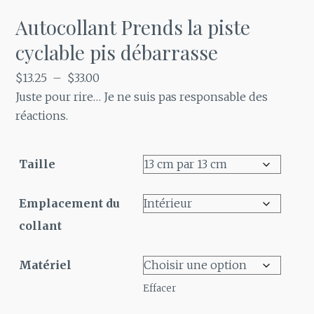
Autocollant Prends la piste
cyclable pis débarrasse
Plage
$
13.25
–
$
33.00
de
Juste pour rire… Je ne suis pas responsable des
prix :
réactions.
$13.25
à
Taille
$33.00
Emplacement du
collant
Matériel
Effacer