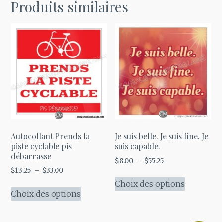
Produits similaires
Autocollant Prends la
Je suis belle. Je suis fine. Je
piste cyclable pis
suis capable.
débarrasse
Plage
$
8.00
–
$
55.25
Plage
$
13.25
–
$
33.00
de
Ce
de
prix :
Choix des options
Ce
produit
prix :
Choix des options
$8.00
produit
a
$13.25
à
a
plusieurs
à
$55.25