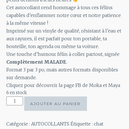
Cet autocollant rend hommage à tous ces félins
capables d’enflammer notre cœur et notre patience
à la même vitesse !
Imprimé sur un vinyle de qualité, résistant à l’eau et
aux rayures, il est parfait pour ton portable, ta
bouteille, ton agenda ou même ta voiture.
Une touche d’humour félin à coller partout, signée
Complètement MALADE
.
Format 3 par 3 po, mais autres formats disponibles
sur demande.
Cliquez pour découvrir la page FB de Moka et Maya
6 en stock
quantité
AJOUTER AU PANIER
de
Autocollant
Moka
Catégorie :
AUTOCOLLANTS
Étiquette :
chat