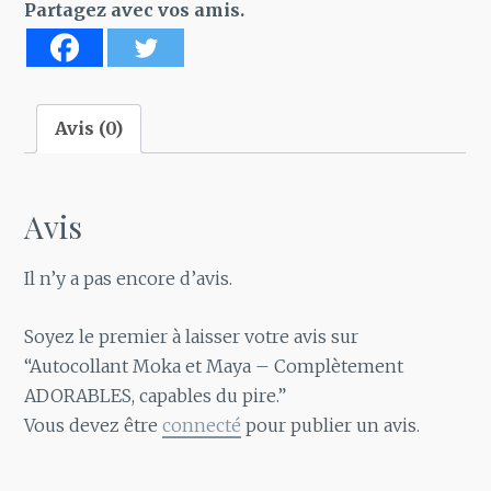
et
Partagez avec vos amis.
Maya
-
Complètement
ADORABLES,
Avis (0)
capables
du
pire.
Avis
Il n’y a pas encore d’avis.
Soyez le premier à laisser votre avis sur
“Autocollant Moka et Maya – Complètement
ADORABLES, capables du pire.”
Vous devez être
connecté
pour publier un avis.