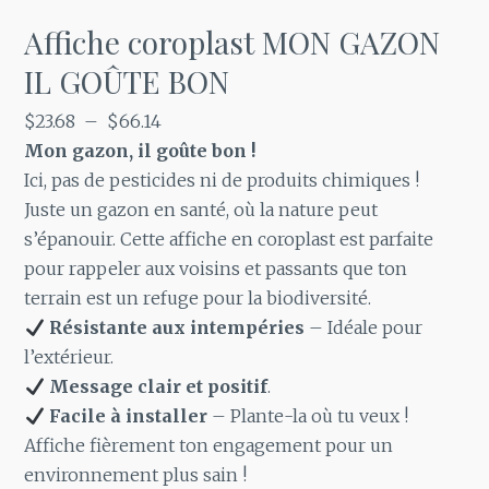
Affiche coroplast MON GAZON
IL GOÛTE BON
Plage
$
23.68
–
$
66.14
de
Mon gazon, il goûte bon !
prix :
Ici, pas de pesticides ni de produits chimiques !
$23.68
Juste un gazon en santé, où la nature peut
à
s’épanouir. Cette affiche en coroplast est parfaite
$66.14
pour rappeler aux voisins et passants que ton
terrain est un refuge pour la biodiversité.
Résistante aux intempéries
– Idéale pour
l’extérieur.
Message clair et positif
.
Facile à installer
– Plante-la où tu veux !
Affiche fièrement ton engagement pour un
environnement plus sain !