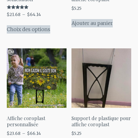
$
5.25
Note
Plage
$
21.68
–
$
64.14
5.00
de
sur 5
Ajouter au panier
Ce
prix :
Choix des options
produit
$21.68
a
à
plusieurs
$64.14
variations.
Les
options
peuvent
être
choisies
sur
la
Affiche coroplast
Support de plastique pour
page
personnalisée
affiche coroplast
du
Plage
$
23.68
–
$
66.14
$
5.25