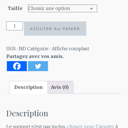
Taille
quantité
AJOUTER AU PANIER
de
Affiche
coroplast
UGS :
ND
Catégorie :
Affiche coroplast
MON
Partagez avec vos amis.
GAZON
IL
GOÛTE
BON
Description
Avis (0)
Description
Le support n’est pas inclus,
cliquez pour l’ajouter
à