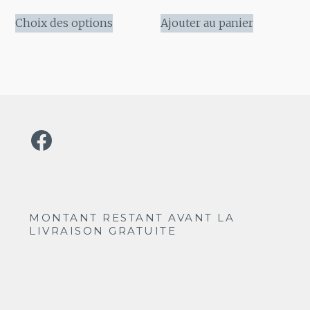
produit
de
Ce
prix :
Choix des options
Ajouter au panier
produit
$23.68
a
à
plusieurs
$66.14
variations.
Les
options
Facebook
peuvent
être
choisies
sur
la
MONTANT RESTANT AVANT LA
LIVRAISON GRATUITE
page
du
produit